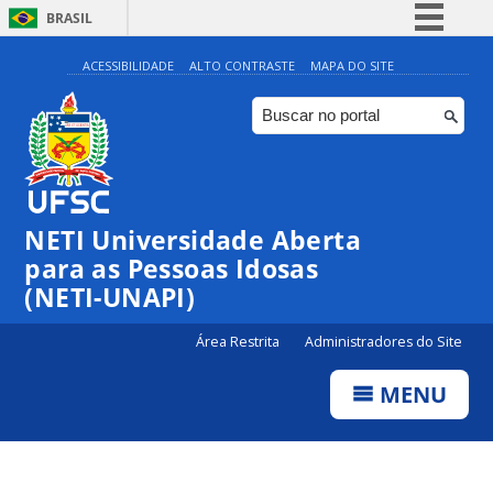
BRASIL
Simplifique!
ACESSIBILIDADE
ALTO CONTRASTE
MAPA DO SITE
Comunica BR
Participe
Acesso à informação
Legislação
NETI Universidade Aberta
Canais
para as Pessoas Idosas
(NETI-UNAPI)
Área Restrita
Administradores do Site
MENU