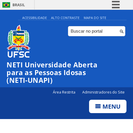
BRASIL
Simplifique!
ACESSIBILIDADE
ALTO CONTRASTE
MAPA DO SITE
Comunica BR
Participe
Acesso à informação
Legislação
NETI Universidade Aberta
Canais
para as Pessoas Idosas
(NETI-UNAPI)
Área Restrita
Administradores do Site
MENU