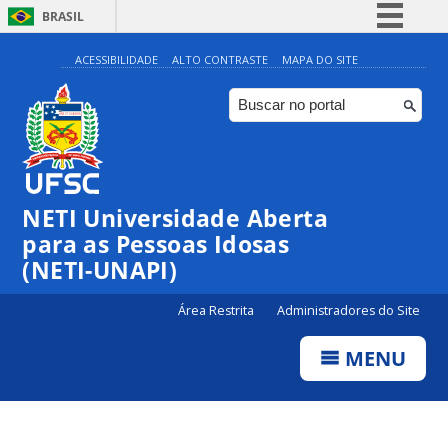
BRASIL
Simplifique!
ACESSIBILIDADE
ALTO CONTRASTE
MAPA DO SITE
Comunica BR
Participe
Acesso à informação
Legislação
NETI Universidade Aberta
Canais
para as Pessoas Idosas
(NETI-UNAPI)
Área Restrita
Administradores do Site
MENU