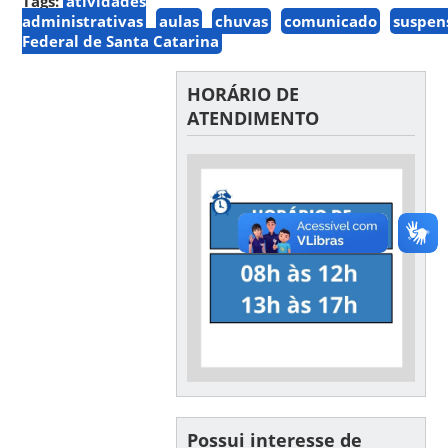
Tags:
atividades
administrativas
aulas
chuvas
comunicado
suspen
Federal de Santa Catarina
HORÁRIO DE
ATENDIMENTO
Possui interesse de