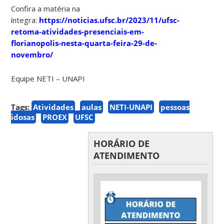
Confira a matéria na
íntegra:
https://noticias.ufsc.br/2023/11/ufsc-
retoma-atividades-presenciais-em-
florianopolis-nesta-quarta-feira-29-de-
novembro/
Equipe NETI – UNAPI
Tags:
Atividades
aulas
NETI-UNAPI
pessoas
idosas
PROEX
UFSC
HORÁRIO DE
ATENDIMENTO